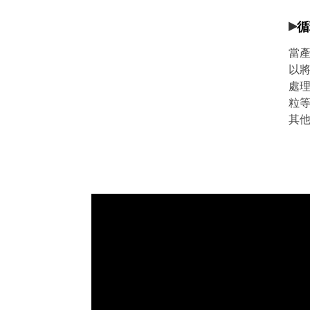
▸
循
當
以
處
粒
其