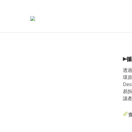
▸
循
透
環原
De
易
讓
✐