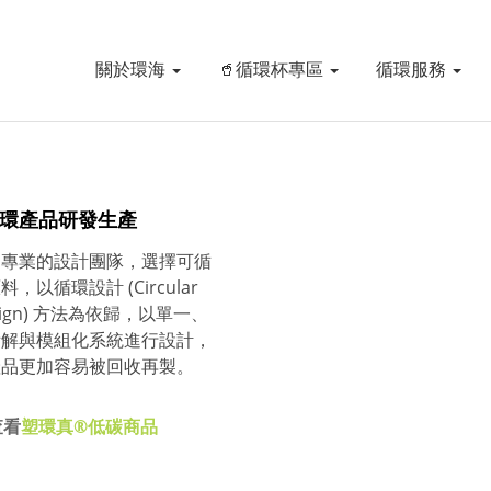
關於環海
🥤循環杯專區
循環服務
環產品研發生產
過專業的設計團隊，選擇可循
料，以循環設計 (Circular
sign) 方法為依歸，以單一、
拆解與模組化系統進行設計，
產品更加容易被回收再製。
查看
塑環真®低碳商品