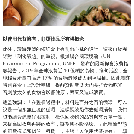
以使用代替擁有，顛覆物品所有權概念
此外，環海淨塑的領鮮盒上有別出心裁的設計，這來自於團
隊對「剩食議題」的重視。根據聯合國環境署（UN
Environment Programme, UNEP）發布的最新
糧食浪費指
數報告
，2019 年全球浪費近 10 億噸的食物，換句話說，全
球糧食產量有高達 17％ 的食物最後被丟到垃圾桶。因此團隊
特別在盒子上設計轉盤，提醒贊助者 3 天內要把食物吃光，
否則放太久的食物會影響健康，丟棄又造成浪費。
總監強調：「在整個過程中，材料是百分之百的循環，可以
說是一個永無止境的循環。這樣既鼓勵你去循環消費，我們
也能讓資源更好地控制，
確保回收物的品質與材質單一性，
來提高回收與再製的效率，
讓塑膠不斷循環。」此種新型態
的消費模式類似於「租賃」，主張「以使用代替擁有」，顛