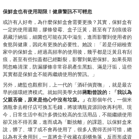
保鮮盒也有使用期限！健康警訊不可輕忽
或許有人好奇，為什麼保鮮盒會需要更換？其實，保鮮盒有
一定的使用週期，膠條發霉、盒子泛黃，甚至有了刮痕後容
易藏汙納垢，細菌也可能在其中滋生，進而影響到使用者的
食慾與健康，因此有更換的必要性。她說：「若是仔細檢查
家中的保鮮盒，經過高頻率的使用後，幾乎都是泛黃且有刮
痕，甚至有些扣蓋都已經斷裂，影響到氣密保鮮。如果長期
間忽略清潔，防漏膠條非常容易產生黑點、滿是汙垢，這些
其實都是保鮮盒不能再繼續使用的警訊。」
另外，總監也觀察到，上一代的
「酒矸倘賣嘸」，就是最古
早的循環經濟模式。
就如同美學大師
蔣勳曾說的：「我以為
父親吝嗇，原來是他心中沒有垃圾。」
在那個年代，
一個米
酒瓶拿去柑仔店可換五毛錢，將玻璃瓶資源回收再利用。現
今，日常生活中有許多價位較高的生活用品，不能繼續使用
卻又捨不得丟棄，進而
成為「斷捨離」的課題。以保鮮盒來
說，髒了、壞了或不會再使用了，很多人覺得丟掉可惜，總
以為有天會用到，一直將盒子收藏在廚櫃角落，反而形成資