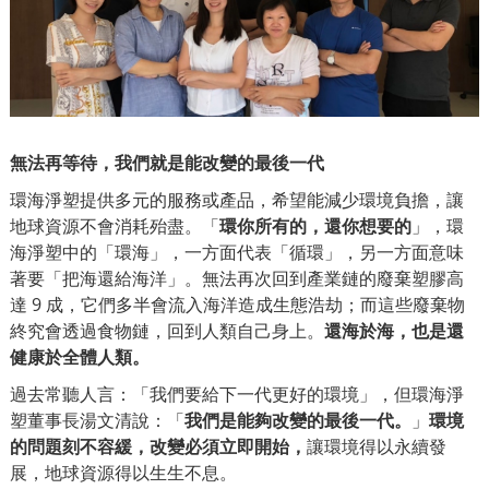
無法再等待，我們就是能改變的最後一代
環海淨塑提供多元的服務或產品，希望能減少環境負擔，讓
地球資源不會消耗殆盡。「
環你所有的，還你想要的
」，環
海淨塑中的「環海」，一方面代表「循環」，另一方面意味
著要「把海還給海洋」。無法再
次回到產業鏈的廢棄塑膠高
達
9 成
，它們多半會流入海洋造成生態浩劫；
而這些廢棄物
終究會透過食物鏈，回到人類自己身上。
還海於海，也是還
健康於全體人類。
過去常聽人言：「我們要給下一代更好的環境」，但環海淨
塑董事長湯文清說：
「
我們是能夠改變的最後一代。
」
環境
的問題刻不容緩，改變必須立即開始，
讓環境得以永續發
展，地球資源得以生生不息。