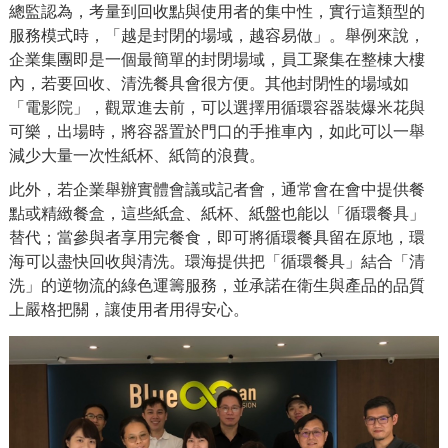
總監認為，考量到回收點與使用者的集中性，實行這類型的
服務模式時，「越是封閉的場域，越容易做」。舉例來說，
企業集團即是一個最簡單的封閉場域，員工聚集在整棟大樓
內，若要回收、清洗餐具會很方便。其他封閉性的場域如
「電影院」，觀眾進去前，可以選擇用循環容器裝爆米花與
可樂，出場時，將容器置於門口的手推車內，如此可以一舉
減少大量一次性紙杯、紙筒的浪費。
此外，若企業舉辦實體會議或記者會，通常會在會中提供餐
點或精緻餐盒，這些紙盒、紙杯、紙盤也能以「循環餐具」
替代；當參與者享用完餐食，即可將循環餐具留在原地，環
海可以盡快回收與清洗。環海提供把「循環餐具」結合「清
洗」的逆物流的綠色運籌服務，並承諾在衛生與產品的品質
上嚴格把關，讓使用者用得安心。