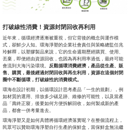
打破線性消費！資源封閉回收再利用
近年來，循環經濟逐漸被重視，但它背後的概念與運作模
式，卻鮮少人知。環海淨塑的企業社會責任與策略總監任兆
玲解釋，以塑膠製品來說，它的生命週期歷經購買、使用、
丟棄，即便經由資源回收，也因為再利用率過低
，
最終可能
會流到大海污染環境。
反觀循環消費經濟，產品從生產、販
售、購買，最後經過封閉回收與再生利用，資源在這個封閉
圈中
不斷循環，打破線性的消費模式。
環海在設計初期，以循環設計思考產品「一生的規劃」，例
如材質的選用、排放多少碳足跡、維修的可能性，以及當產
品「壽終正寢」後要如何方便拆解回收，如何製成新的產
品，都會一併考量進去。
環海淨塑又是如何具體將循環經濟落實呢？在整個流程上，
民眾可以
贊助環海淨塑
自行生產的保鮮盒，當保鮮盒無法繼