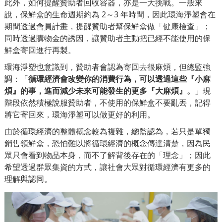
此外，如何提醒贊助者回收容器，亦是一大挑戰。一般來
說，保鮮盒的生命週期約為 2～3 年時間，因此環海淨塑會在
期間透過會員計畫，提醒贊助者幫保鮮盒做「健康檢查」；
同時透過購物金的誘因，讓贊助者主動把已經不能使用的保
鮮盒寄回進行再製。
環海淨塑也意識到，贊助者會認為寄回去很麻煩，但總監強
調：
「
循環經濟會改變你的消費行為，可以透過這些『小麻
煩』的事，進而減少未來可能發生的更多『大麻煩』。
」
現
階段依然積極說服贊助者，不使用的保鮮盒不要亂丟，記得
將它寄回來，環海淨塑可以做更好的利用。
由於循環經濟的整體概念較為複雜，總監認為，若只是單獨
銷售領鮮盒，恐怕難以將循環經濟的概念傳達清楚，因為民
眾只會看到物品本身，而不了解背後存在的「理念」；因此
希望透過群眾集資的方式，讓社會大眾對循環經濟有更多的
理解與認同。