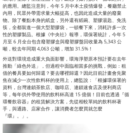
的應用。總監注意到，今年 5 月中本土疫情爆發，餐廳禁止
內用，民眾外帶需求量大幅提高，也因此造成大量的廢棄
物。除了餐點本身的紙盒，另外還有紙碗、塑膠湯匙、免洗
筷，全都裝進一個大型塑膠袋，一頓餐下來，消耗許多一次
性的塑膠製品。根據《中央社》
報導
，環保署統計，今年 5
月至 6 月全台包含廢塑膠盒與廢塑膠盤回收量為 5,343 公
噸，較去年同期 4,063 公噸，增加 31.5%！
外送對環境造成重大負面影響，環海淨塑原本預計要在去年
推動「綠色外送」，但過程中面臨相當多的挑戰，例如：租
借的餐具要如何歸還？要去哪裡歸還？因此目前計畫會先聚
焦在減少一次性飲料杯的使用上，總監說：「根據環保署的
資料，台灣
連鎖茶飲店、咖啡店、連鎖速食店及便利商店
等，每年供外帶使用的飲料杯高達 15 億個！目前也透過『
循
環餐飲容器』的租賃解決方案，先從相較單純的飲料杯著
手，與通路、店家合作，讓消費者怎麼買就怎麼
『環』。」。