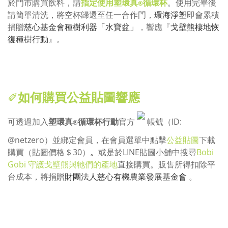
於門市購買飲料，請
指定使用塑環真
循環杯
。使用完畢後
®
請簡單清洗，將空杯歸還至任一合作門，
環海淨塑
即會累積
捐贈
慈心基金會
種樹利器
「水寶盆」
，響應『
戈壁熊棲地恢
復種樹行動
』。
✐
如何購買公益貼圖響應
可透過加入
塑環真
循環杯行動
官方
帳號（ID:
®
@netzero）並綁定會員，在會員選單中點擊
公益貼圖
下載
購買（貼圖價格＄30）
。
或是於LINE貼圖小舖中搜尋
Bobi
Gobi 守護戈壁熊與牠們的產地
直接購買。販售所得扣除平
台成本，將捐贈
財團法人慈心有機農業發展基金會
。