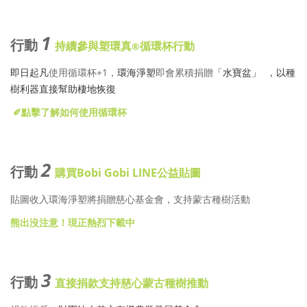
1
行動
持續參與
塑環真
循環杯行動
®
即日起凡
使用循環杯+1，
環海淨塑
即會累積捐贈
「水寶盆」
，以種
樹利器直接幫助
棲地恢復
✐點擊了解如何使用循環杯
2
行動
購買
Bobi
Gobi LINE公益貼圖
貼圖收入環海淨塑將捐贈慈心基金會，支持蒙古種樹活動
熊出沒注意！現正熱烈下載中
3
行動
直接捐款支持慈心蒙古種樹推動