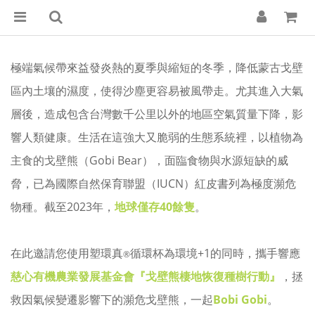
極端氣候帶來益發炎熱的夏季與縮短的冬季，降低蒙古戈壁
區內土壤的濕度，使得沙塵更容易被風帶走。尤其進入大氣
層後，造成包含台灣數千公里以外的地區空氣質量下降，影
響人類健康。生活在這強大又脆弱的生態系統裡，以植物為
主食的戈壁熊
（Gobi Bear）
，面臨食物與水源短缺的威
脅，已為國際自然保育聯盟（IUCN）紅皮書列為極度瀕危
物種
。
截至2023年，
地球僅存40餘隻
。
在此邀請您使用塑環真
循環杯為環境+1的同時，攜手響應
®
慈心有機農業發展基金會『戈壁熊棲地恢復種樹行動』
，拯
救因氣候變遷影響下的瀕危戈壁熊，一起
Bobi Gobi
。