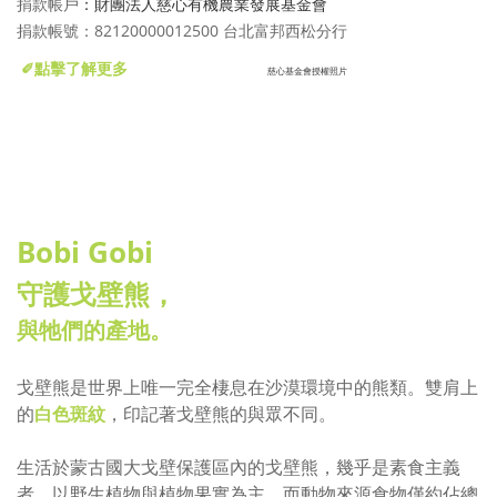
捐款帳戶
：
財團法人慈心有機農業發展基金會
捐款帳號：82120000012500 台北富邦西松分行
✐點擊了解更多
慈心基金會授權照片
Bobi Gobi
守護戈壁熊，
與牠們的產地。
戈壁熊
是世界上唯一完全棲息在沙漠環境中的熊類。
雙肩上
的
白色斑紋
，印記著
戈壁熊的與眾不同。
生活於蒙古國大戈壁保護區內的戈壁熊，
幾乎是素食主義
者。以野生植物與植物果實為主，而動物來源食物僅約佔總