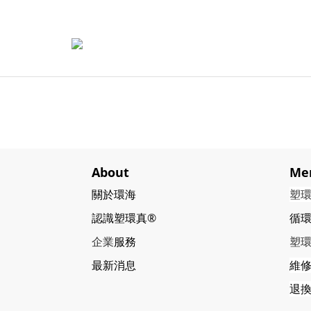
About
Me
關於環海
塑
認識塑環真®
循
企業
服務
塑
最新消息
維
退