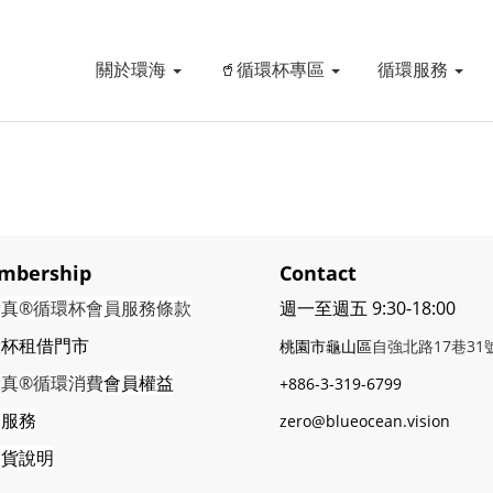
關於環海
🥤循環杯專區
循環服務
mbership
Contact
環真®循環杯會員服務條款
週一至週五 9:30-18:00
環杯租借門市
桃園市龜山區
自強北路17巷3
環真®循環消費
會員權益
+886-3-319-6799
修服務
zero@blueocean.vision
換貨說明