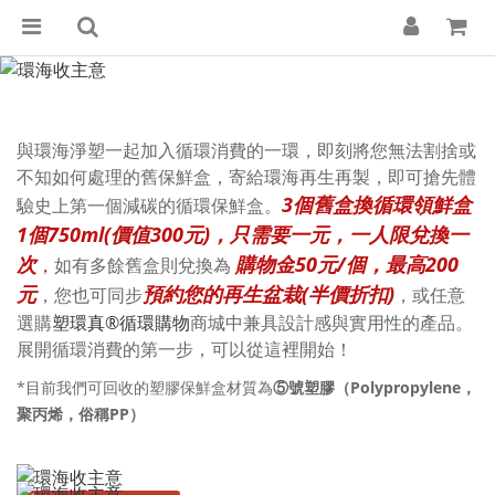
與環海淨塑一起加入循環消費的一環，即刻將您無法割捨或
不知如何處理的舊保鮮盒，寄給環海再生再製，即可搶先體
3個舊盒換循環領鮮盒
驗史上第一個減碳的循環保鮮盒。
1個750ml(價值300元)，只需要一元，一人限兌換一
次
購物金
50元
/個，最高200
，
如有多餘舊盒則兌換為
元
預約您的再生盆栽(半價折扣)
，您也可同步
，或任意
選購
塑環真®循環購物
商城中兼具設計感與實用性的產品。
展開循環消費的第一步，可以從這裡開始！
*目前我們可回收的塑膠保鮮盒材質為
⑤號塑膠（Polypropylene，
聚丙烯，俗稱PP）