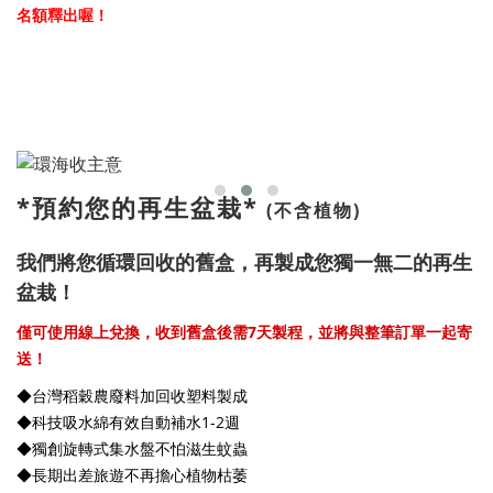
名額釋出喔！
*預約您的再生盆栽*
(不含植物)
我們將您循環回收的舊盒，再製成您獨一無二的再生
盆栽！
僅可使用線上兌換，
收到舊盒後需7天製程，並將與整筆訂單一起寄
送！
◆台灣稻穀農廢料加回收塑料製成
◆科技吸水綿有效自動補水1-2週
◆獨創旋轉式集水盤不怕滋生蚊蟲
◆長期出差旅遊不再擔心植物枯萎