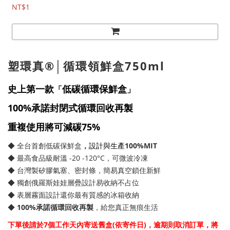
NT$1
塑環真®│循環領鮮盒750ml
史上第一款
低碳循環保鮮盒
「
」
100%承諾封閉式循環回收再製
重複使用將可減碳75%
◆ 
全台首創
低碳保鮮盒
，
設計與生產
100%MIT
◆ 最高食品級耐溫 -20 -120°C，可微波冷凍
◆ 台灣製矽膠氣塞、密封條，簡易真空鎖住新鮮
◆ 獨創俄羅斯娃娃層疊設計易收納不占位
◆ 表層霧面設計還你最有質感的冰箱收納
◆ 
100%承諾循環回收再製
，給您真正無痕生活
下單後請於7個工作天內寄送舊盒(依寄件日)，逾期則取消訂單，將