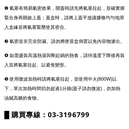
❷ 
氣塞有簡易氣密效果，
開蓋時請先將氣塞拉起，並確實握
緊合身再開啟上蓋；蓋盒時，
請將上蓋平放讓膠條均勻地滑
入盒緣並將氣塞緊壓使其密合。
❸ 氣密並非完全防漏、請勿將便當盒倒置以免內容物滲出。
❹ 如需盛裝高溫熱湯與剛起鍋的熱食，請待溫度下降後再裝
入並將氣塞拉起、以避免變形。
❺ 使用微波加熱時
請將氣塞拉起，並使用中火(800W)以
下，單次加熱時間切勿超過1分鐘(蓋子請勿微波)，勿加熱
油膩高糖的食物。
█ 購買專線：03-3196799