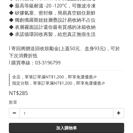
◆ 最高等級耐溫 -20 -120°C，可微波冷凍
◆ 矽膠氣塞、密封條，簡易真空鎖住新鮮
◆ 獨創俄羅斯娃娃層疊設計易收納不占位
◆ 表層霧面設計還你最有質感的冰箱收納
◆ 承諾循環回收再製，給您真正無痕生活
l 寄回將贈送回收鼓勵金(上蓋50元、盒身93元)，可於
下次消費折抵
l 購買專線：03-3196799
全店，單筆訂單滿NT$1,200，即享免運優惠🎉
指定分類，單筆訂單滿NT$1,200，即享免運優惠🎉
NT$285
數量
加入購物車